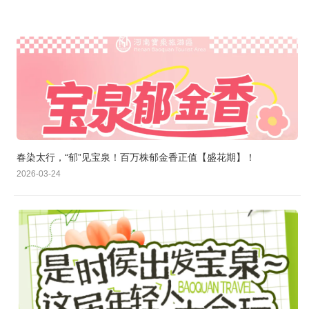
春染太行，“郁”见宝泉！百万株郁金香正值【盛花期】！
2026-03-24