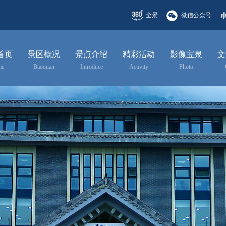
全景
微信公众号
首页
景区概况
景点介绍
精彩活动
影像宝泉
文
me
Baoquan
Introduce
Activity
Photo