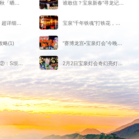
宝泉“禾火人”的中秋「晒秋赏月」攻略来啦！
谁敢信？宝泉新春“寻龙记”免费送黄金！
河南宝泉旅游区丨超详细攻略！
宝泉“千年铁魂”打铁花，感受1600°C的浪漫！
略(1)
“赛博龙宫•宝泉灯会”今晚正式亮灯！
宝泉“夏日上新记”②：S坝‼玩点新潮的‼
2月2日宝泉灯会奇幻亮灯！神颜NPC重磅揭幕！