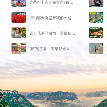
这些打卡点全在宝泉‼️百万郁金香盛花期‼️
待到郁金香盛开我们一起去宝泉好不好
百万花海已盛放！宝泉郁金香迎来“最佳赏花季”！
“郁”见宝泉，宝泉郁金香踏青赏花节3.8开幕！