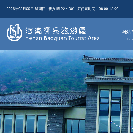
2026年08月09日 星期日
新乡 晴 22 ~ 30°
开闭园时间：08:00-18:00
08月 09日
农历 六月廿七
网站
今天( 星期日)
明天( 星期一)
后天( 星期二)
Ho
22 ~ 30
23 ~ 31
24 ~ 29
晴
阴
大雨
东北风 4级
东北风 4级
东北风 4级