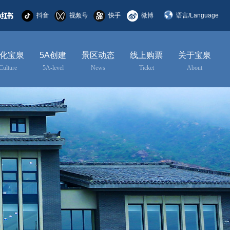
抖音
视频号
快手
微博
语言/Language
简体中文
化宝泉
5A创建
景区动态
线上购票
关于宝泉
English
Culture
5A-level
News
Ticket
About
한국어
日本語