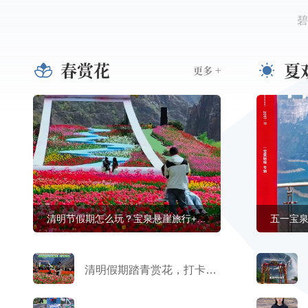
碧
春赏花
夏
更多 +
清明节假期怎么玩？宝泉悬崖旅行+郁金香花海
五一宝
清明假期踏青赏花，打卡宝泉郁金香花海