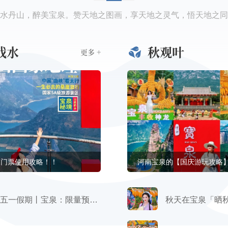
水丹山，醉美宝泉。赞天地之图画，享天地之灵气，悟天地之同
戏水
秋观叶
更多 +
泉门票使用攻略！！
河南宝泉的【国庆游玩攻略
五一假期丨宝泉：限量预约+错峰管控‼️