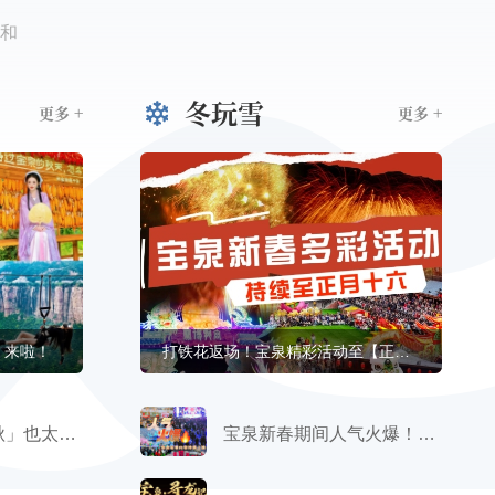
和
冬玩雪
更多 +
更多 +
】来啦！
打铁花返场！宝泉精彩活动至【正月十六】
秋天在宝泉「晒秋」也太出片了吧‼️
宝泉新春期间人气火爆！精彩活动持续进行中...