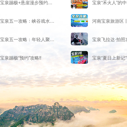
宝泉蹦极+悬崖漫步预约指南
宝泉五一攻略：峡谷戏水——满分遛娃地
宝泉五一攻略：年轻人聚集地——悬崖迪士尼
宝泉飞拉达·拍照攻
宝泉蹦极“预约”攻略‼️