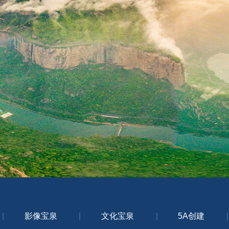
|
影像宝泉
|
文化宝泉
|
5A创建
|