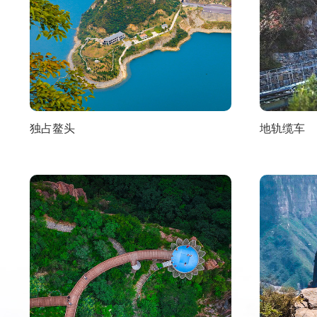
独占鳌头
地轨缆车