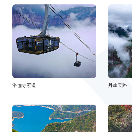
洛伽寺索道
丹崖天路