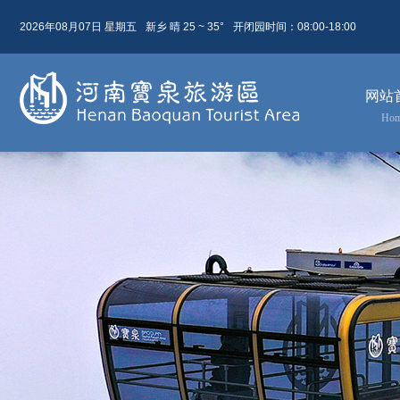
2026年08月07日 星期五
新乡 晴 25 ~ 35°
开闭园时间：08:00-18:00
08月 07日
农历 六月廿五
网站
今天( 星期五)
明天( 星期六)
后天( 星期日)
Ho
25 ~ 35
23 ~ 31
23 ~ 30
晴
小雨
晴
东北风 2级
东北风 4级
东北风 3级