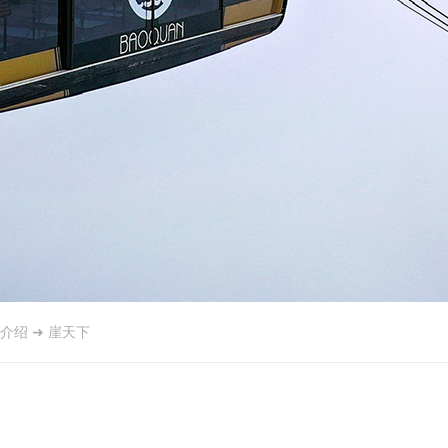
介绍
➜
崖天下