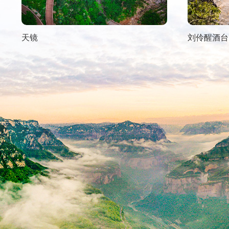
天镜
刘伶醒酒台