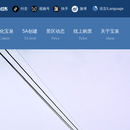
抖音
视频号
快手
微博
语言/Language
简体中文
化宝泉
5A创建
景区动态
线上购票
关于宝泉
English
Culture
5A-level
News
Ticket
About
한국어
日本語