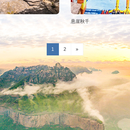
悬崖秋千
1
2
»