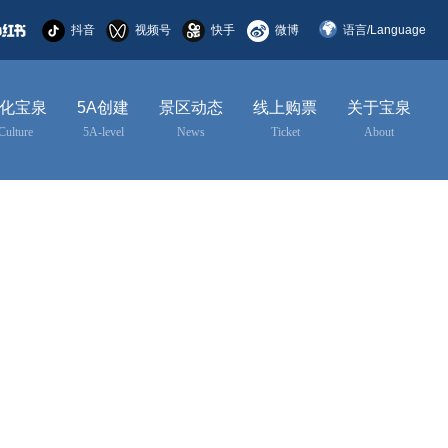
抖音
视频号
快手
微博
语言/Language
简体中文
化宝泉
5A创建
景区动态
线上购票
关于宝泉
English
Culture
5A-level
News
Ticket
About
한국어
日本語