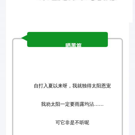
晒黑篇
自打入夏以来呀，
我就独得太阳恩宠
我劝太阳一定要雨露均沾……
可它非是不听呢