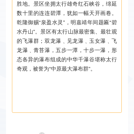
胜地。景区坐拥太行雄奇红石峡谷，绵延
数十里的连连碧潭，犹如一幅天开画卷。
乾隆御赐“泉盈水灵”，明嘉靖年间题匾“碧
水丹山”。景区有太行山脉最密集、最壮观
的飞瀑群；双龙瀑﹑见龙瀑﹑玉女瀑﹑飞
龙瀑﹑青苔瀑，五步一潭，十步一瀑，形
态各异的瀑布组成的中华千瀑谷堪称太行
奇观，被誉为“中原最大瀑布群”。