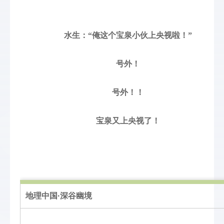
		水生：“俺这个宝泉小伙上央视啦！”

		号外！

		号外！！

		宝泉又上央视了！

地理中国·深谷幽境