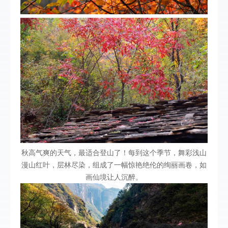
秋高气爽的天气，最适合登山了！每到这个季节，舞彩浅山
漫山红叶，层林尽染，组成了一幅惊艳绝伦的绚丽画卷，如
画仙境让人沉醉。