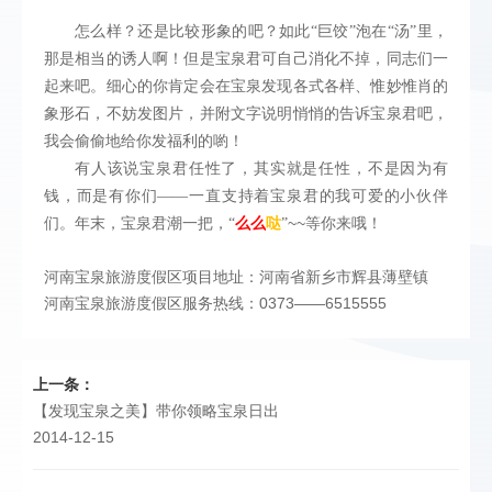
怎么样？还是比较形象的吧？如此“巨饺”泡在“汤”里，
那是相当的诱人啊！但是宝泉君可自己消化不掉，同志们一
起来吧。细心的你肯定会在宝泉发现各式各样、惟妙惟肖的
象形石，不妨发图片，并附文字说明悄悄的告诉宝泉君吧，
我会偷偷地给你发福利的喲！
有人该说宝泉君任性了，其实就是任性，不是因为有
钱，而是有你们——一直支持着宝泉君的我可爱的小伙伴
~~
们。年末，宝泉君潮一把，“
么么
哒
”
等你来哦！
河南宝泉旅游度假区项目地址：河南省新乡市辉县薄壁镇
河南宝泉旅游度假区服务热线：0373——6515555
上一条：
【发现宝泉之美】带你领略宝泉日出
2014-12-15