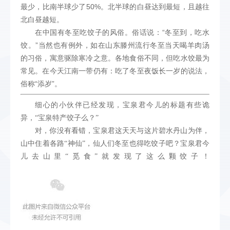
50%
最少，比南半球少了
。北半球的白昼达到最短，且越往
北白昼越短。
“
在中国有冬至吃饺子的风俗。俗话说：
冬至到，吃水
”
饺。
当然也有例外，如在山东滕州流行冬至当天喝羊肉汤
的习俗，寓意驱除寒冷之意。各地食俗不同，但吃水饺最为
常见。在今天江南一带仍有：吃了冬至夜饭长一岁的说法，
“
”
俗称
添岁
。
细心的小伙伴已经发现，宝泉君今儿的标题有些诡
异，“宝泉特产饺子么？”
对，你没有看错，宝泉君这天天与这片碧水丹山为伴，
山中住着各路“神仙”，仙人们冬至也得吃饺子吧？宝泉君今
儿去山里“觅食”就发现了这么颗饺子！