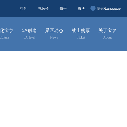
抖音
视频号
快手
微博
语言/Language
简体中文
化宝泉
5A创建
景区动态
线上购票
关于宝泉
English
Culture
5A-level
News
Ticket
About
한국어
日本語