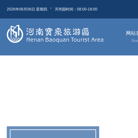
2026年08月06日 星期四
°
开闭园时间：08:00-18:00
08月 06日
农历 六月廿四
网站
今天( 星期四)
明天( 星期五)
后天( 星期六)
Ho
风 级
风 级
风 级