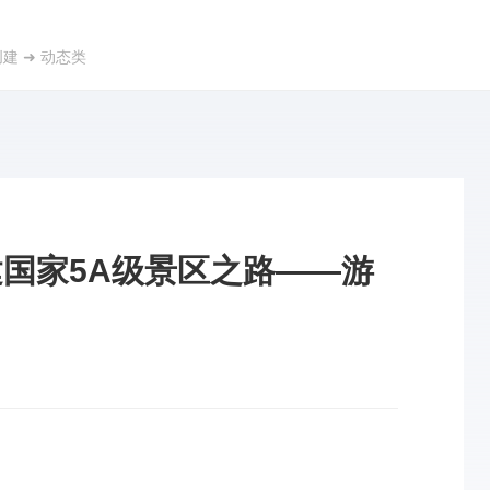
创建
➜
动态类
建国家5A级景区之路——游