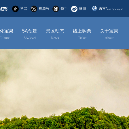
抖音
视频号
快手
微博
语言/Language
简体中文
化宝泉
5A创建
景区动态
线上购票
关于宝泉
English
Culture
5A-level
News
Ticket
About
한국어
日本語