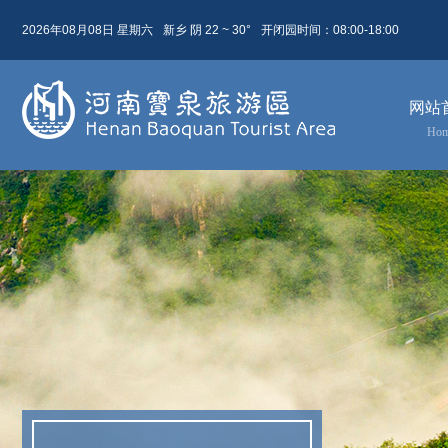
2026年08月08日 星期六
新乡 阴 22 ~ 30°
开闭园时间：08:00-18:00
08月 08日
农历 六月廿六
网站
今天( 星期六)
明天( 星期日)
后天( 星期一)
Ho
22 ~ 30
22 ~ 31
24 ~ 31
阴
晴
阴
东北风 5级
东北风 4级
东北风 3级