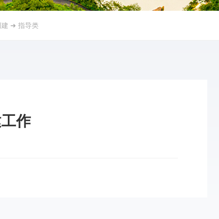
创建
➜
指导类
建工作