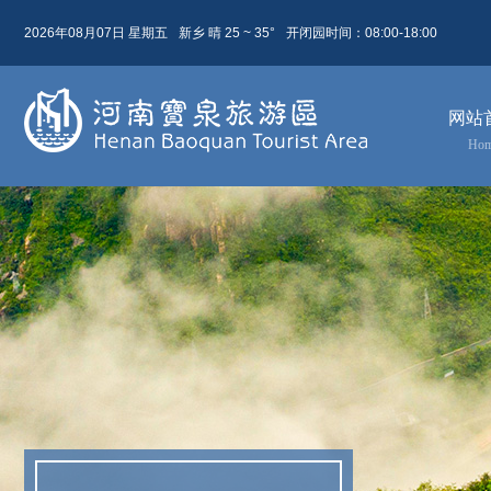
2026年08月07日 星期五
新乡 晴 25 ~ 35°
开闭园时间：08:00-18:00
08月 07日
农历 六月廿五
网站
今天( 星期五)
明天( 星期六)
后天( 星期日)
Ho
25 ~ 35
22 ~ 31
23 ~ 31
晴
小雨
晴
东北风 2级
东北风 4级
东北风 3级