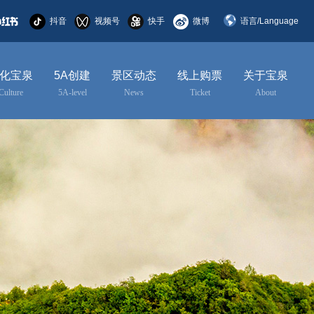
抖音
视频号
快手
微博
语言/Language
简体中文
化宝泉
5A创建
景区动态
线上购票
关于宝泉
English
Culture
5A-level
News
Ticket
About
한국어
日本語