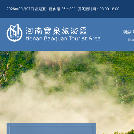
2026年08月07日 星期五
新乡 晴 25 ~ 39°
开闭园时间：08:00-18:00
08月 07日
农历 六月廿五
网站
今天( 星期五)
明天( 星期六)
后天( 星期日)
Ho
25 ~ 39
22 ~ 31
23 ~ 31
晴
小雨
晴
东北风 2级
东北风 4级
东北风 3级