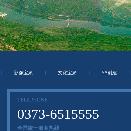
|
影像宝泉
|
文化宝泉
|
5A创建
|
TELEPHONE
0373-6515555
全国统一服务热线