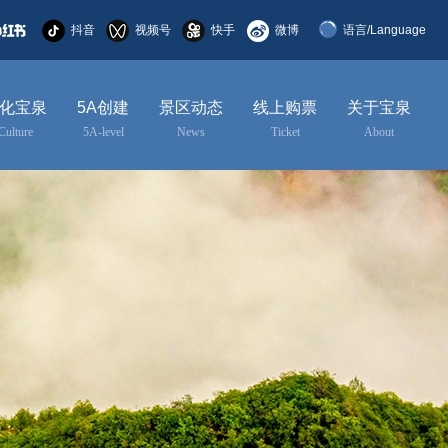
抖音
视频号
快手
微博
语言/Language
简体中文
化宝泉
5A创建
景区动态
线上购票
关于宝泉
English
Culture
5A-level
News
Ticket
About
한국어
日本語