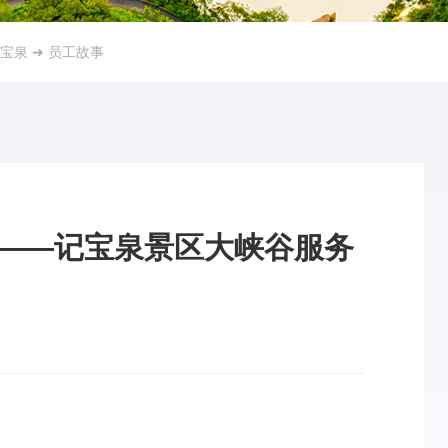
宝泉
➜
员工故事
——记宝泉景区大峡谷服务