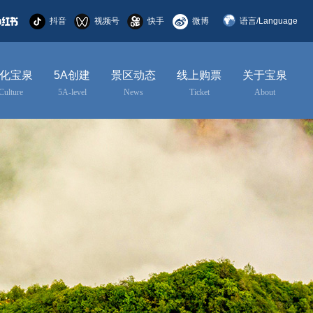
抖音
视频号
快手
微博
语言/Language
简体中文
化宝泉
5A创建
景区动态
线上购票
关于宝泉
English
Culture
5A-level
News
Ticket
About
한국어
日本語