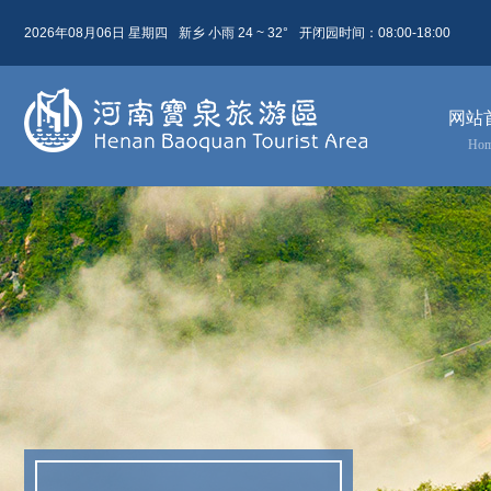
2026年08月06日 星期四
新乡 小雨 24 ~ 32°
开闭园时间：08:00-18:00
08月 06日
农历 六月廿四
网站
今天( 星期四)
明天( 星期五)
后天( 星期六)
Ho
24 ~ 32
24 ~ 34
23 ~ 31
小雨
晴
晴
东北风 2级
东北风 2级
东北风 4级