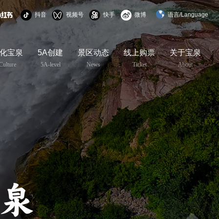
抖音
视频号
快手
微博
语言/Language
简体中文
化宝泉
5A创建
景区动态
线上购票
关于宝泉
English
Culture
5A-level
News
Ticket
About
한국어
日本語