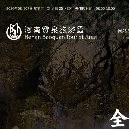
2026年08月07日 星期五
新乡 晴 25 ~ 39°
开闭园时间：08:00-18:00
08月 07日
农历 六月廿五
网站
今天( 星期五)
明天( 星期六)
后天( 星期日)
Ho
25 ~ 39
22 ~ 31
23 ~ 31
晴
小雨
晴
东北风 2级
东北风 4级
东北风 3级