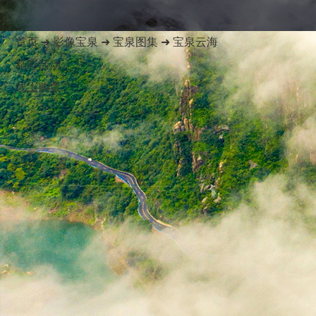
首页
➜
影像宝泉
➜
宝泉图集
➜
宝泉云海
精彩活动
线上购票