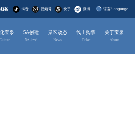
抖音
视频号
快手
微博
语言/Language
简体中文
化宝泉
5A创建
景区动态
线上购票
关于宝泉
English
Culture
5A-level
News
Ticket
About
한국어
日本語