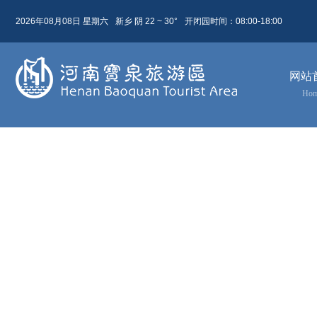
2026年08月08日 星期六
新乡 阴 22 ~ 30°
开闭园时间：08:00-18:00
08月 08日
农历 六月廿六
网站
今天( 星期六)
明天( 星期日)
后天( 星期一)
Ho
22 ~ 30
22 ~ 31
24 ~ 31
阴
晴
阴
东北风 5级
东北风 4级
东北风 3级