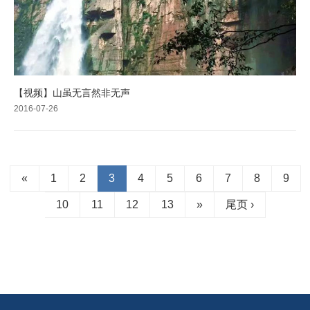
【视频】山虽无言然非无声
2016-07-26
«
1
2
3
4
5
6
7
8
9
10
11
12
13
»
尾页 ›