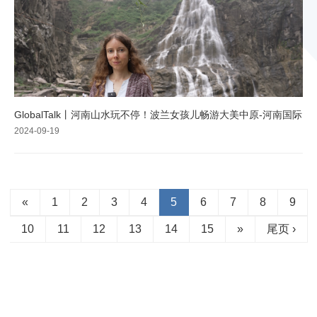
GlobalTalk丨河南山水玩不停！波兰女孩儿畅游大美中原-河南国际
2024-09-19
«
1
2
3
4
5
6
7
8
9
10
11
12
13
14
15
»
尾页 ›