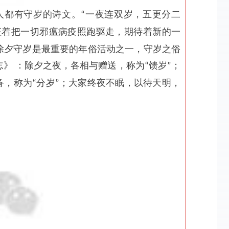
一夜连双岁，五更分二
人都有守岁的诗文。“
征着把一切邪瘟病疫照跑驱走，期待着新的一
除夕守岁是最重要的年俗活动之一，守岁之俗
》 ：除夕之夜，各相与赠送，称为
馈岁
；
“
”
备，称为
分岁
；大家终夜不眠，以待天明，
“
”