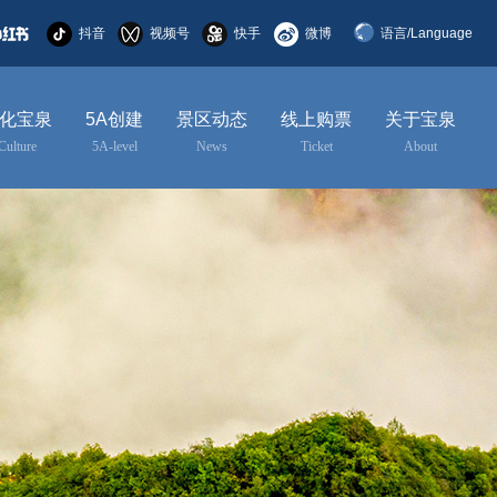
抖音
视频号
快手
微博
语言/Language
简体中文
化宝泉
5A创建
景区动态
线上购票
关于宝泉
English
Culture
5A-level
News
Ticket
About
한국어
日本語