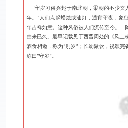
守岁习俗兴起于南北朝，梁朝的不少文
年。
人们点起蜡烛或油灯，通宵守夜，象
”
年吉祥如意。这种风俗被人们流传至今。 
由来已久。最早记载见于西晋周处的《风土志
酒食相邀，称为
别岁
；长幼聚饮，祝颂完
“
”
称曰
守岁
。
“
”