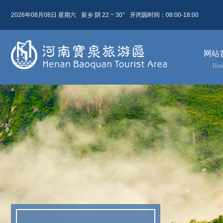
2026年08月08日 星期六
新乡 阴 22 ~ 30°
开闭园时间：08:00-18:00
08月 08日
农历 六月廿六
网站
今天( 星期六)
明天( 星期日)
后天( 星期一)
Ho
22 ~ 30
22 ~ 31
24 ~ 31
阴
晴
阴
东北风 5级
东北风 4级
东北风 3级