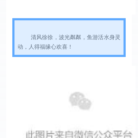
清风徐徐，波光粼粼，鱼游活水身灵
动，人得福缘心欢喜！