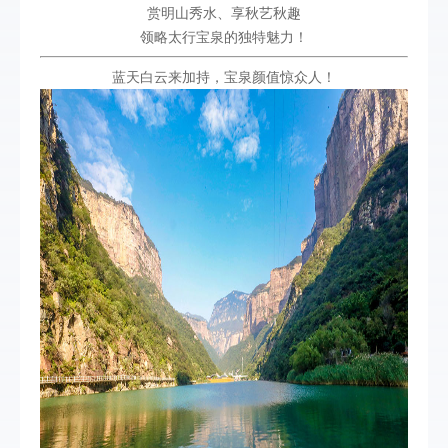
赏明山秀水、享秋艺秋趣
领略太行宝泉的独特魅力！
蓝天白云来加持，宝泉颜值惊众人！