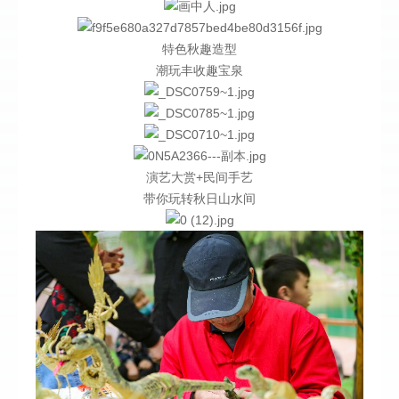
特色秋趣造型
潮玩丰收趣宝泉
演艺大赏+民间手艺
带你玩转秋日山水间