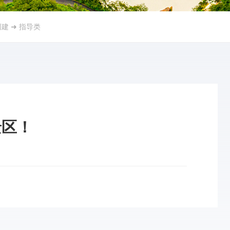
创建
➜
指导类
景区！