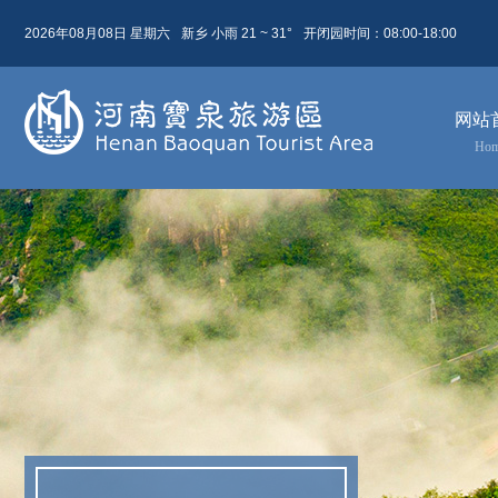
2026年08月08日 星期六
新乡 小雨 21 ~ 31°
开闭园时间：08:00-18:00
08月 08日
农历 六月廿六
网站
今天( 星期六)
明天( 星期日)
后天( 星期一)
Ho
21 ~ 31
21 ~ 31
24 ~ 32
小雨
晴
多云
东北风 4级
东北风 4级
东北风 3级