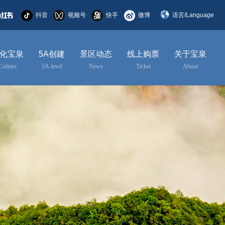
抖音
视频号
快手
微博
语言/Language
简体中文
化宝泉
5A创建
景区动态
线上购票
关于宝泉
English
Culture
5A-level
News
Ticket
About
한국어
日本語