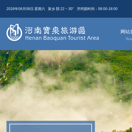
2026年08月08日 星期六
新乡 阴 22 ~ 30°
开闭园时间：08:00-18:00
08月 08日
农历 六月廿六
网站
今天( 星期六)
明天( 星期日)
后天( 星期一)
Ho
22 ~ 30
22 ~ 31
24 ~ 31
阴
晴
阴
东北风 5级
东北风 4级
东北风 3级