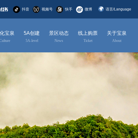
抖音
视频号
快手
微博
语言/Language
简体中文
化宝泉
5A创建
景区动态
线上购票
关于宝泉
English
Culture
5A-level
News
Ticket
About
한국어
日本語