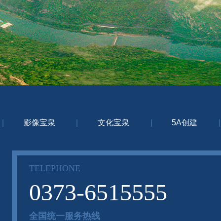
|
影像宝泉
|
文化宝泉
|
5A创建
|
TELEPHONE
0373-6515555
全国统一服务热线