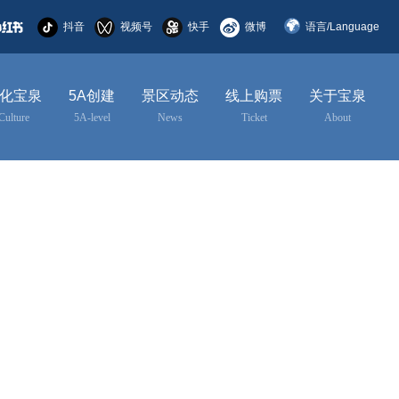
抖音
视频号
快手
微博
语言/Language
简体中文
化宝泉
5A创建
景区动态
线上购票
关于宝泉
English
Culture
5A-level
News
Ticket
About
한국어
日本語