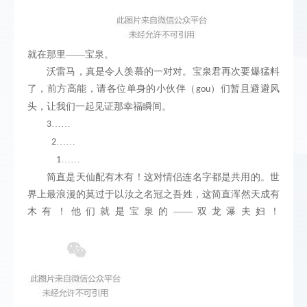
就在那里——宝泉。
沃雷马，真是令人羡慕的一对对。宝泉君再次要爆猛料
了，前方高能，请各位单身的小伙伴（
）们暂且避避风
gou
头，让我们一起见证那幸福瞬间。
……
3
……
2
……
1
简直是天仙配有木有！这对情侣连名字都是共用的。世
界上最浪漫的莫过于以汝之名冠之吾姓，这简直浑然天成有
木有！他们就是宝泉的——双龙瀑夫妇！