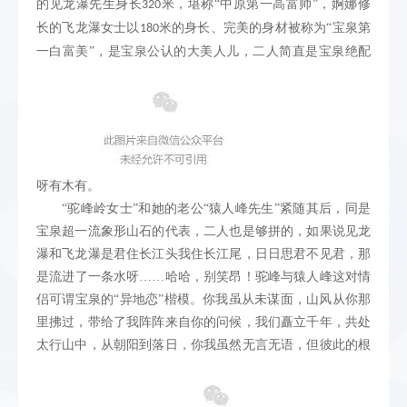
的见龙瀑先生身长
米，堪称“中原第一高富帅”，婀娜修
320
长的飞龙瀑女士以
米的身长、完美的身材被称为“宝泉第
180
一白富美”，是宝泉公认的大美人儿，二人简直是宝泉绝配
呀有木有。
“驼峰岭女士”和她的老公“猿人峰先生”紧随其后，同是
宝泉超一流象形山石的代表，二人也是够拼的，如果说见龙
瀑和飞龙瀑是君住长江头我住长江尾，日日思君不见君，那
是流进了一条水呀……哈哈，别笑昂！驼峰与猿人峰这对情
侣可谓宝泉的“异地恋”楷模。你我虽从未谋面，山风从你那
里拂过，带给了我阵阵来自你的问候，我们矗立千年，共处
太行山中，从朝阳到落日，你我虽然无言无语，但彼此的根