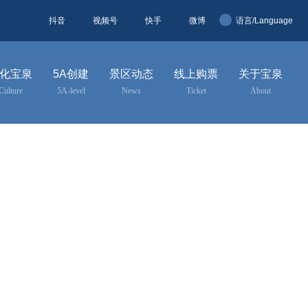
抖音
视频号
快手
微博
语言/Language
简体中文
化宝泉
5A创建
景区动态
线上购票
关于宝泉
English
Culture
5A-level
News
Ticket
About
한국어
日本語