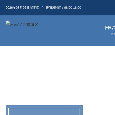
2026年08月06日 星期四
°
开闭园时间：08:00-18:00
08月 06日
农历 六月廿四
网站
今天( 星期四)
明天( 星期五)
后天( 星期六)
Ho
风 级
风 级
风 级