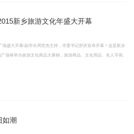
015新乡旅游文化年盛大开幕
广场盛大开幕!副市长周世杰主持，市委书记舒庆宣布开幕！这是新乡
府南广场将举办旅游文化商品大展销，旅游商品、文化用品、名人字画、
旧如潮