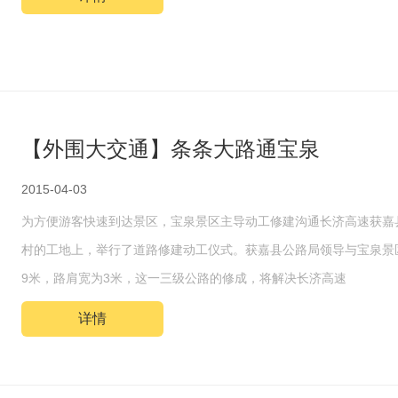
【外围大交通】条条大路通宝泉
2015-04-03
为方便游客快速到达景区，宝泉景区主导动工修建沟通长济高速获嘉
村的工地上，举行了道路修建动工仪式。获嘉县公路局领导与宝泉景
9米，路肩宽为3米，这一三级公路的修成，将解决长济高速
详情