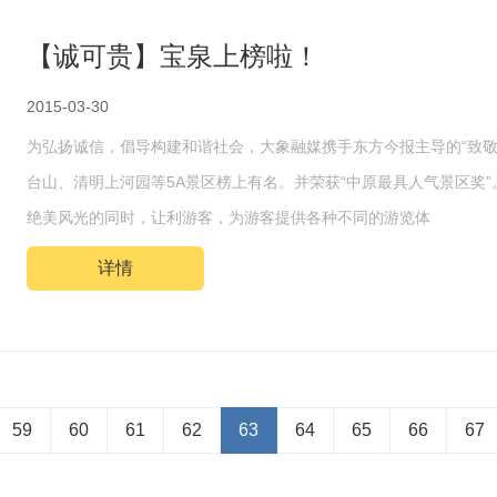
【诚可贵】宝泉上榜啦！
2015-03-30
为弘扬诚信，倡导构建和谐社会，大象融媒携手东方今报主导的“致敬
台山、清明上河园等5A景区榜上有名。并荣获“中原最具人气景区奖
绝美风光的同时，让利游客，为游客提供各种不同的游览体
详情
59
60
61
62
63
64
65
66
67