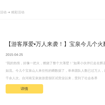
活动
➜
精彩活动
【游客厚爱•万人来袭！】宝泉今儿个火
2015-04-25
“我的热情，好像一把火，燃烧了整个大薄壁！”如果小伙伴们走在
如流。今儿个宝泉山人来任性的晒数据了，单单团队人数已过万人，
千余人次。自河南宝泉旅游度假区试营业以来，受到了社会各界
详情