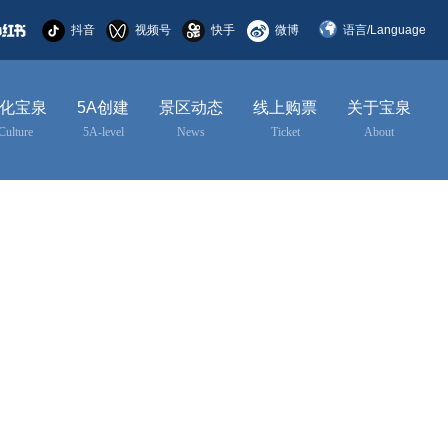
抖音
视频号
快手
微博
语言/Language
简体中文
化宝泉
5A创建
景区动态
线上购票
关于宝泉
English
Culture
5A-level
News
Ticket
About
한국어
日本語