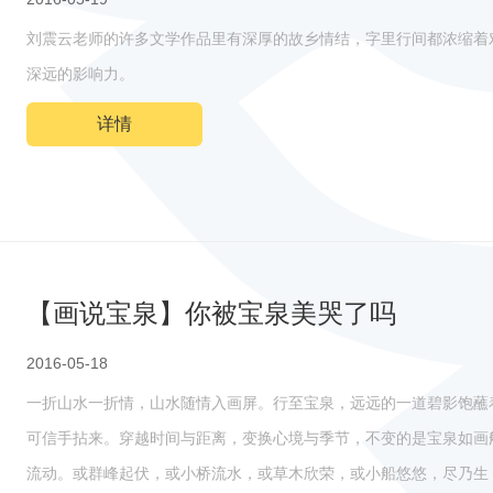
刘震云老师的许多文学作品里有深厚的故乡情结，字里行间都浓缩着
深远的影响力。
详情
【画说宝泉】你被宝泉美哭了吗
2016-05-18
一折山水一折情，山水随情入画屏。行至宝泉，远远的一道碧影饱蘸
可信手拈来。穿越时间与距离，变换心境与季节，不变的是宝泉如画
流动。或群峰起伏，或小桥流水，或草木欣荣，或小船悠悠，尽乃生