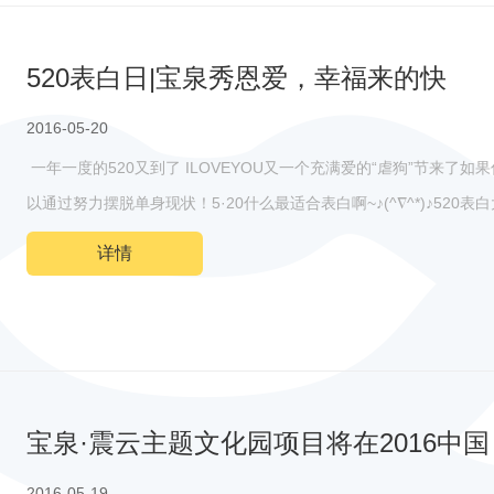
520表白日|宝泉秀恩爱，幸福来的快
2016-05-20
一年一度的520又到了 ILOVEYOU又一个充满爱的“虐狗”节来了
以通过努力摆脱单身现状！5·20什么最适合表白啊~♪(^∇^*)♪5
详情
宝泉·震云主题文化园项目将在2016中
2016-05-19