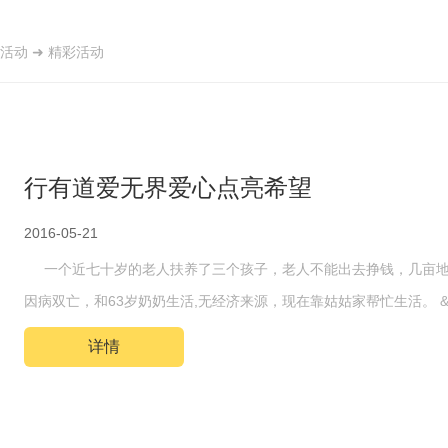
活动
➜
精彩活动
行有道爱无界爱心点亮希望
2016-05-21
一个近七十岁的老人扶养了三个孩子，老人不能出去挣钱，几亩地
因病双亡，和63岁奶奶生活,无经济来源，现在靠姑姑家帮忙生活。 
详情