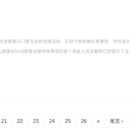
广大游客推出门票九折的优惠活动，区别于纷纷推出免费游、半价游从
么都要在5•19挤着去那些免费景区呢？很多人其实都早已经受不了这
21
22
23
24
25
26
»
尾页 ›