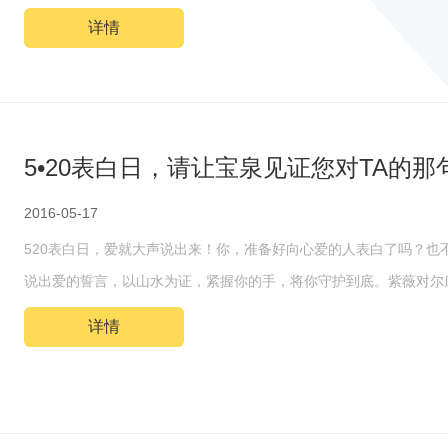
详情
5•20表白日，请让宝泉见证您对TA的那
2016-05-17
520表白日，爱就大声说出来！你，准备好向心爱的人表白了吗？也不
说出爱的誓言，以山水为证，紧握你的手，将你守护到底。紫薇对尔康
详情