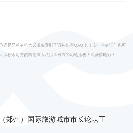
如果你还是只单身狗势必准备受到千万吨伤害QAQ 其！实！单身汪们也可
20表白大法秒杀对方的粉笔擦大法秒杀对方的彩笔涂鸦大法爱情电影大
国（郑州）国际旅游城市市长论坛正