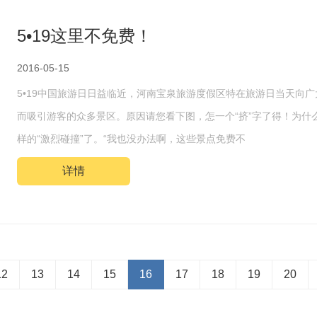
5•19这里不免费！
2016-05-15
5•19中国旅游日日益临近，河南宝泉旅游度假区特在旅游日当天向
而吸引游客的众多景区。原因请您看下图，怎一个“挤”字了得！为什
样的“激烈碰撞”了。“我也没办法啊，这些景点免费不
详情
12
13
14
15
16
17
18
19
20