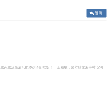
返回
累死累活最后只能够孩子们吃饭！ 王丽敏，薄壁镇龙浴寺村,父母
&