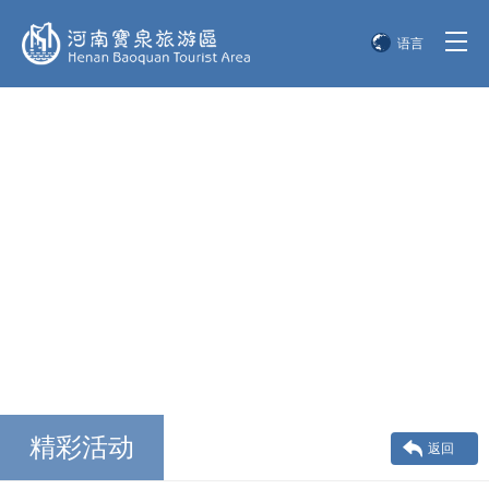
语言
简体中文
English
한국어
日本語
精彩活动
返回