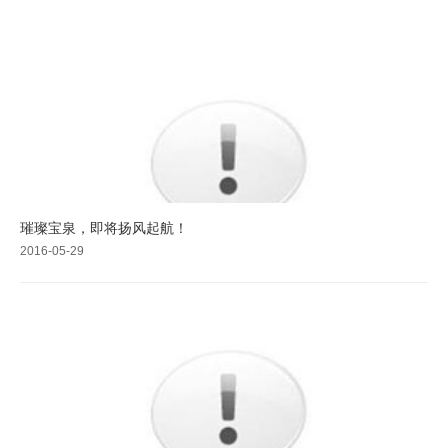
璀璨宝泉，即将扬风起航！
2016-05-29